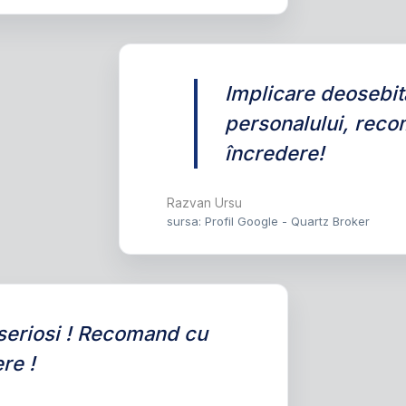
Implicare deosebit
personalului, rec
încredere!
Razvan Ursu
sursa: Profil Google - Quartz Broker
seriosi ! Recomand cu
re !