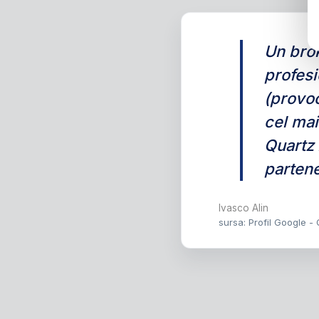
Un brok
profesi
(provoc
cel ma
Quartz 
partene
Ivasco Alin
sursa: Profil Google -