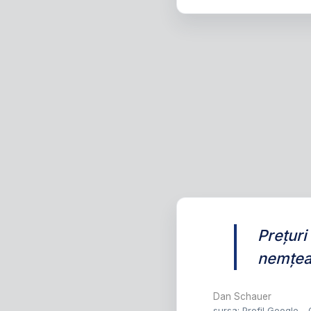
Prețuri
nemțea
Dan Schauer
sursa: Profil Google -