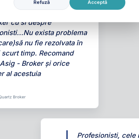
Refuză
Acceptă
er cu si despre
onisti...Nu exista problema
are)să nu fie rezolvata în
i scurt timp. Recomand
Asig - Broker și orice
r al acestuia
 Quartz Broker
Profesionisti, cele