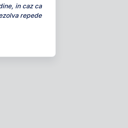
dine, in caz ca
 rezolva repede