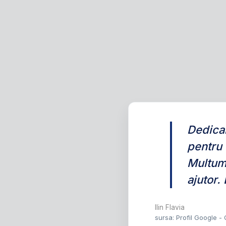
Dedicar
pentru 
Multum
ajutor.
Ilin Flavia
sursa: Profil Google -