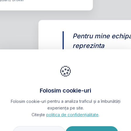
Pentru mine echip
reprezinta
tinerete,seriozitate
un deosebit respect
🍪
Este o placere sa l
de oameni ! Cu sti
Folosim cookie-uri
cuvenit, Adrian Pe
Folosim cookie-uri pentru a analiza traficul și a îmbunătăți
experiența pe site.
Adrian Petcoviciu
Citește
politica de confidențialitate
.
sursa: Profil Google - Quartz Broker