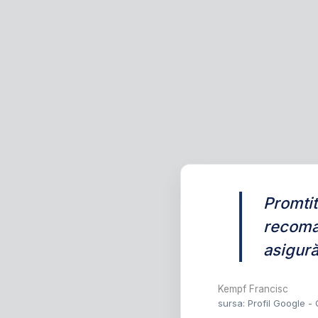
Promtit
recoma
asigură
Kempf Francisc
sursa: Profil Google -