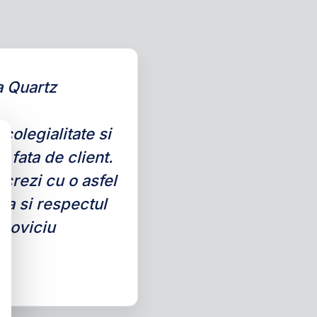
a Quartz
,colegialitate si
 fata de client.
ucrezi cu o asfel
ma si respectul
tcoviciu