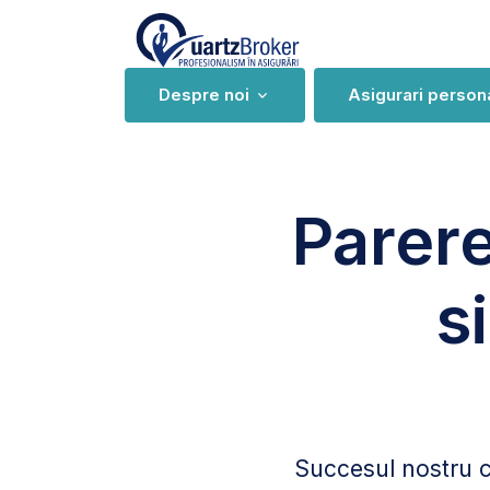
HTML CSS JS
Despre noi
Asigurari person
Parere
s
Succesul nostru co