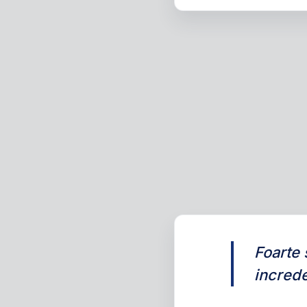
Foarte 
increde