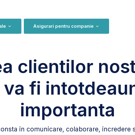
ale
Asigurari pentru companie
a clientilor nost
i va fi intotdeau
importanta
nsta in comunicare, colaborare, incredere si