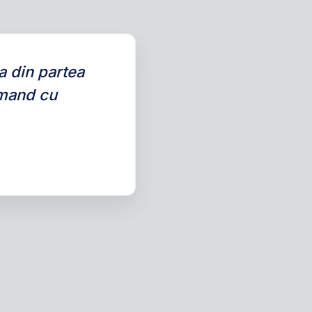
a din partea
omand cu