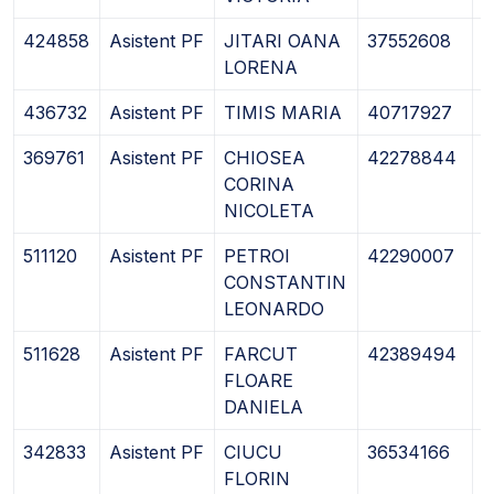
424858
Asistent PF
JITARI OANA
37552608
2
LORENA
436732
Asistent PF
TIMIS MARIA
40717927
2
369761
Asistent PF
CHIOSEA
42278844
2
CORINA
NICOLETA
511120
Asistent PF
PETROI
42290007
2
CONSTANTIN
LEONARDO
511628
Asistent PF
FARCUT
42389494
1
FLOARE
DANIELA
342833
Asistent PF
CIUCU
36534166
0
FLORIN