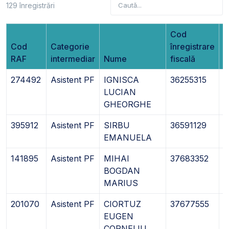
129 înregistrări
Cod
Cod
Categorie
înregistrare
D
RAF
intermediar
Nume
fiscală
î
274492
Asistent PF
IGNISCA
36255315
2
LUCIAN
GHEORGHE
395912
Asistent PF
SIRBU
36591129
2
EMANUELA
141895
Asistent PF
MIHAI
37683352
2
BOGDAN
MARIUS
201070
Asistent PF
CIORTUZ
37677555
2
EUGEN
CORNELIU