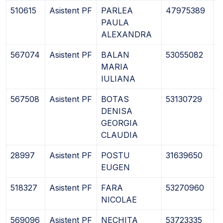
510615
Asistent PF
PARLEA
47975389
1
PAULA
ALEXANDRA
567074
Asistent PF
BALAN
53055082
0
MARIA
IULIANA
567508
Asistent PF
BOTAS
53130729
1
DENISA
GEORGIA
CLAUDIA
28997
Asistent PF
POSTU
31639650
1
EUGEN
518327
Asistent PF
FARA
53270960
0
NICOLAE
569096
Asistent PF
NECHITA
53723335
2