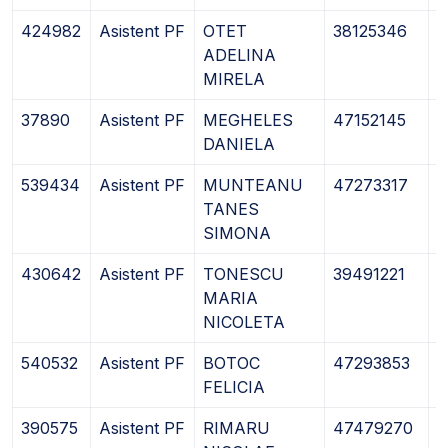
424982
Asistent PF
OTET
38125346
0
ADELINA
MIRELA
37890
Asistent PF
MEGHELES
47152145
1
DANIELA
539434
Asistent PF
MUNTEANU
47273317
0
TANES
SIMONA
430642
Asistent PF
TONESCU
39491221
2
MARIA
NICOLETA
540532
Asistent PF
BOTOC
47293853
0
FELICIA
390575
Asistent PF
RIMARU
47479270
2