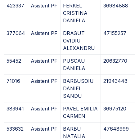
423337
Asistent PF
FERKEL
36984888
1
CRISTINA
DANIELA
377064
Asistent PF
DRAGUT
47155257
1
OVIDIU
ALEXANDRU
55452
Asistent PF
PUSCAU
20632770
1
DANIELA
71016
Asistent PF
BARBUSOIU
21943448
1
DANIEL
SANDU
383941
Asistent PF
PAVEL EMILIA
36975120
1
CARMEN
533632
Asistent PF
BARBU
47648999
1
NATALIA