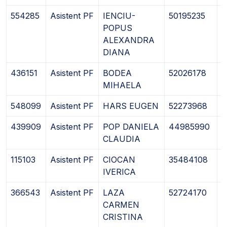
554285
Asistent PF
IENCIU-
50195235
1
POPUS
ALEXANDRA
DIANA
436151
Asistent PF
BODEA
52026178
1
MIHAELA
548099
Asistent PF
HARS EUGEN
52273968
0
439909
Asistent PF
POP DANIELA
44985990
2
CLAUDIA
115103
Asistent PF
CIOCAN
35484108
0
IVERICA
366543
Asistent PF
LAZA
52724170
2
CARMEN
CRISTINA