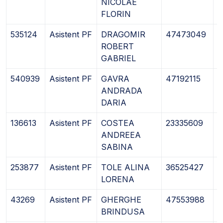
NICOLAE
FLORIN
535124
Asistent PF
DRAGOMIR
47473049
2
ROBERT
GABRIEL
540939
Asistent PF
GAVRA
47192115
2
ANDRADA
DARIA
136613
Asistent PF
COSTEA
23335609
2
ANDREEA
SABINA
253877
Asistent PF
TOLE ALINA
36525427
0
LORENA
43269
Asistent PF
GHERGHE
47553988
0
BRINDUSA