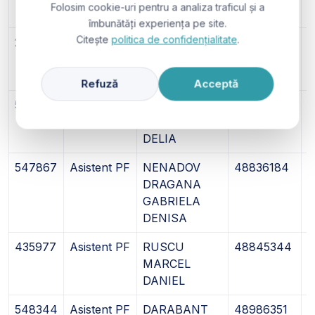
Folosim cookie-uri pentru a analiza traficul și a
MIHAI
îmbunătăți experiența pe site.
Citește
politica de confidențialitate
.
242916
Asistent PF
COLESICA
46525653
1
SINZIANA
CRISTINA
Refuză
Acceptă
546932
Asistent PF
TOMUTA
48581269
2
SILVANA
DELIA
547867
Asistent PF
NENADOV
48836184
0
DRAGANA
GABRIELA
DENISA
435977
Asistent PF
RUSCU
48845344
0
MARCEL
DANIEL
548344
Asistent PF
DARABANT
48986351
2