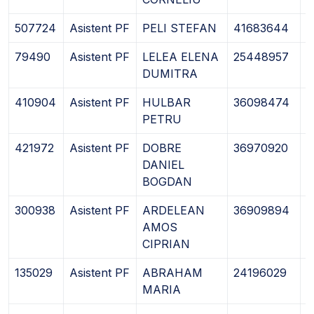
507724
Asistent PF
PELI STEFAN
41683644
2
79490
Asistent PF
LELEA ELENA
25448957
2
DUMITRA
410904
Asistent PF
HULBAR
36098474
2
PETRU
421972
Asistent PF
DOBRE
36970920
2
DANIEL
BOGDAN
300938
Asistent PF
ARDELEAN
36909894
2
AMOS
CIPRIAN
135029
Asistent PF
ABRAHAM
24196029
2
MARIA