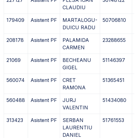
CLAUDIU
179409
Asistent PF
MARTALOGU-
50706810
2
DUICU RADU
208178
Asistent PF
PALAMIDA
23288655
1
CARMEN
21069
Asistent PF
BECHEANU
51146397
2
GIGEL
560074
Asistent PF
CRET
51365451
0
RAMONA
560488
Asistent PF
JURJ
51434080
1
VALENTIN
313423
Asistent PF
SERBAN
51761553
1
LAURENTIU
DANIEL