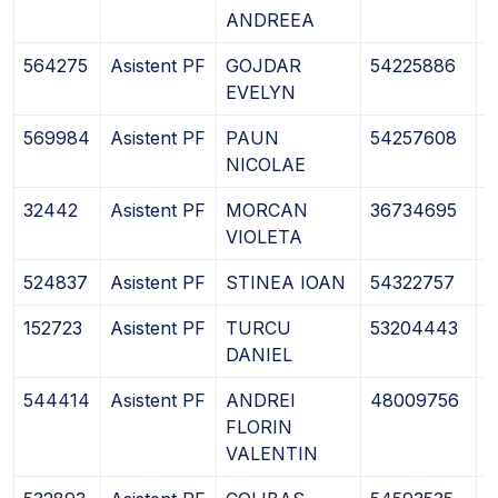
ANDREEA
564275
Asistent PF
GOJDAR
54225886
0
EVELYN
569984
Asistent PF
PAUN
54257608
1
NICOLAE
32442
Asistent PF
MORCAN
36734695
3
VIOLETA
524837
Asistent PF
STINEA IOAN
54322757
0
152723
Asistent PF
TURCU
53204443
0
DANIEL
544414
Asistent PF
ANDREI
48009756
1
FLORIN
VALENTIN