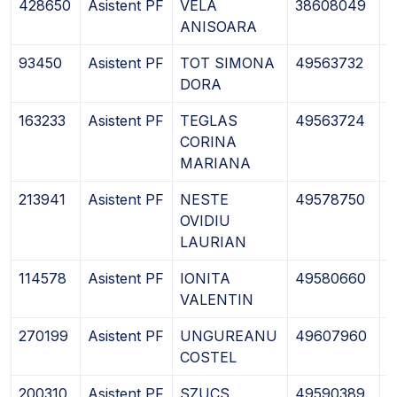
428650
Asistent PF
VELA
38608049
0
ANISOARA
93450
Asistent PF
TOT SIMONA
49563732
1
DORA
163233
Asistent PF
TEGLAS
49563724
1
CORINA
MARIANA
213941
Asistent PF
NESTE
49578750
1
OVIDIU
LAURIAN
114578
Asistent PF
IONITA
49580660
2
VALENTIN
270199
Asistent PF
UNGUREANU
49607960
2
COSTEL
200310
Asistent PF
SZUCS
49590389
2