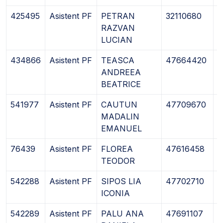
425495
Asistent PF
PETRAN
32110680
2
RAZVAN
LUCIAN
434866
Asistent PF
TEASCA
47664420
2
ANDREEA
BEATRICE
541977
Asistent PF
CAUTUN
47709670
2
MADALIN
EMANUEL
76439
Asistent PF
FLOREA
47616458
0
TEODOR
542288
Asistent PF
SIPOS LIA
47702710
0
ICONIA
542289
Asistent PF
PALU ANA
47691107
0