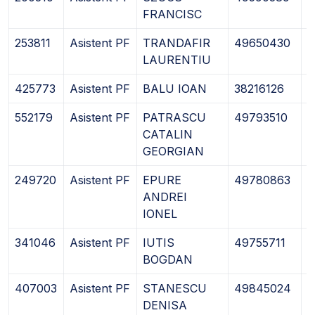
FRANCISC
253811
Asistent PF
TRANDAFIR
49650430
2
LAURENTIU
425773
Asistent PF
BALU IOAN
38216126
2
552179
Asistent PF
PATRASCU
49793510
2
CATALIN
GEORGIAN
249720
Asistent PF
EPURE
49780863
2
ANDREI
IONEL
341046
Asistent PF
IUTIS
49755711
2
BOGDAN
407003
Asistent PF
STANESCU
49845024
0
DENISA