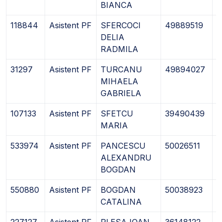
BIANCA
118844
Asistent PF
SFERCOCI
49889519
0
DELIA
RADMILA
31297
Asistent PF
TURCANU
49894027
0
MIHAELA
GABRIELA
107133
Asistent PF
SFETCU
39490439
1
MARIA
533974
Asistent PF
PANCESCU
50026511
0
ALEXANDRU
BOGDAN
550880
Asistent PF
BOGDAN
50038923
1
CATALINA
227127
Asistent PF
PLESA IOAN
36148122
1