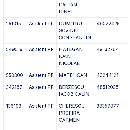
DACIAN
DINEL
251015
Asistent PF
DUMITRU
49072425
0
SOVINEL
CONSTANTIN
549019
Asistent PF
HATEGAN
49132764
2
IOAN
NICOLAE
550000
Asistent PF
MATEI IOAN
49244121
2
342167
Asistent PF
BERZESCU
48512005
0
IACOB CALIN
136193
Asistent PF
CHERESCU
38357877
0
PROFIRA
CARMEN