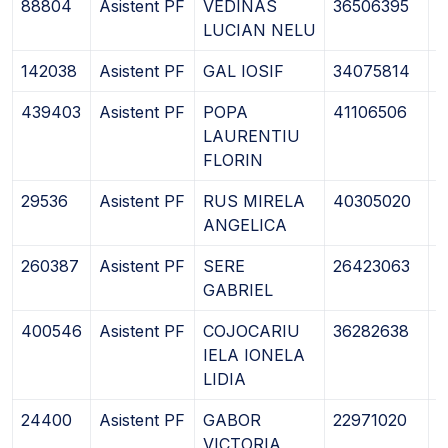
88804
Asistent PF
VEDINAS
36506395
2
LUCIAN NELU
142038
Asistent PF
GAL IOSIF
34075814
2
439403
Asistent PF
POPA
41106506
2
LAURENTIU
FLORIN
29536
Asistent PF
RUS MIRELA
40305020
2
ANGELICA
260387
Asistent PF
SERE
26423063
2
GABRIEL
400546
Asistent PF
COJOCARIU
36282638
2
IELA IONELA
LIDIA
24400
Asistent PF
GABOR
22971020
2
VICTORIA