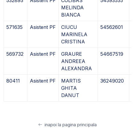
532893
Asistent PF
COLIBAS
54593535
3
MELINDA
BIANCA
571635
Asistent PF
CIUCU
54562601
0
MARINELA
CRISTINA
569732
Asistent PF
GRAURE
54667519
1
ANDREEA
ALEXANDRA
80411
Asistent PF
MARTIS
36249020
0
GHITA
DANUT
inapoi la pagina principala