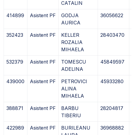
CATALIN
414899
Asistent PF
GODJA
36056622
0
AURICA
352423
Asistent PF
KELLER
28403470
0
ROZALIA
MIHAELA
532379
Asistent PF
TOMESCU
45849597
0
ADELINA
439000
Asistent PF
PETROVICI
45933280
2
ALINA
MIHAELA
388871
Asistent PF
BARBU
28204817
2
TIBERIU
422989
Asistent PF
BURILEANU
36968882
0
LAURA