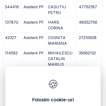
544416
Asistent PF
CASUTIU
47792187
2
PETRU
137870
Asistent PF
HARS
48052756
2
CORINA
42327
Asistent PF
COSNITA
27210608
1
MARIANA
114593
Asistent PF
MIHAILESCU
35662132
1
CATALIN
MARIUS
408955
Asistent PF
POPA
35478050
1
🍪
ANISOARA
149672
Asistent PF
IACOB VIOREL
35904589
1
214613
Asistent PF
LAZAR
26025700
0
Folosim cookie-uri
RAZVAN