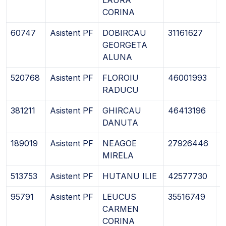
CORINA
60747
Asistent PF
DOBIRCAU
31161627
1
GEORGETA
ALUNA
520768
Asistent PF
FLOROIU
46001993
1
RADUCU
381211
Asistent PF
GHIRCAU
46413196
1
DANUTA
189019
Asistent PF
NEAGOE
27926446
1
MIRELA
513753
Asistent PF
HUTANU ILIE
42577730
0
95791
Asistent PF
LEUCUS
35516749
3
CARMEN
CORINA