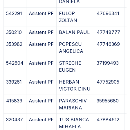
DANIELA
542291
Asistent PF
FULOP
47696341
0
ZOLTAN
350210
Asistent PF
BALAN PAUL
47748777
0
353982
Asistent PF
POPESCU
47746369
0
ANGELICA
542604
Asistent PF
STRECHE
37199493
1
EUGEN
339261
Asistent PF
HERBAN
47752905
1
VICTOR DINU
415839
Asistent PF
PARASCHIV
35955680
1
MARIANA
320437
Asistent PF
TUS BIANCA
47884612
1
MIHAELA