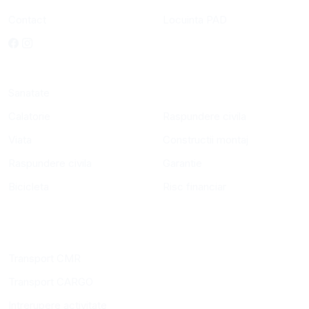
Contact
Locuinta PAD
ASIGURARI COMPANIE
Sanatate
Calatorie
Raspundere civila
Viata
Constructii montaj
Raspundere civila
Garantie
Bicicleta
Risc financiar
Transport CMR
Transport CARGO
Intrerupere activitate