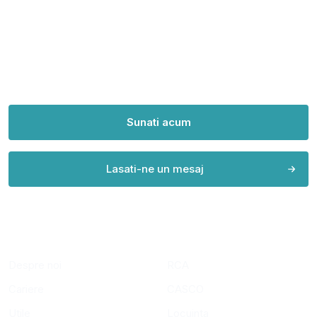
Experienta de
peste 20 de ani
in asigurari
Sunati acum
Lasati-ne un mesaj
COMPANIE
ASIGURARI PERSONALE
Despre noi
RCA
Cariere
CASCO
Utile
Locuinta