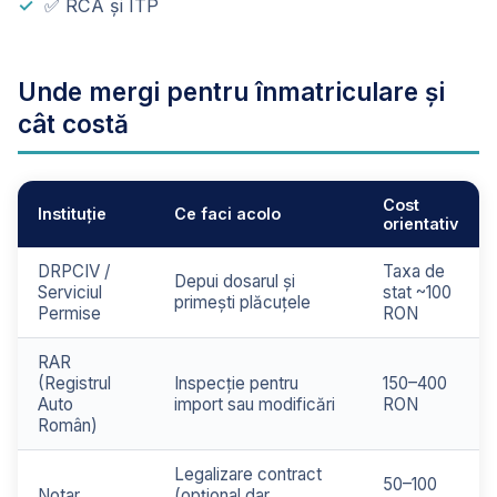
✅ RCA și ITP
Unde mergi pentru înmatriculare și
cât costă
Cost
Instituție
Ce faci acolo
orientativ
DRPCIV /
Taxa de
Depui dosarul și
Serviciul
stat ~100
primești plăcuțele
Permise
RON
RAR
(Registrul
Inspecție pentru
150–400
Auto
import sau modificări
RON
Român)
Legalizare contract
50–100
Notar
(opțional dar