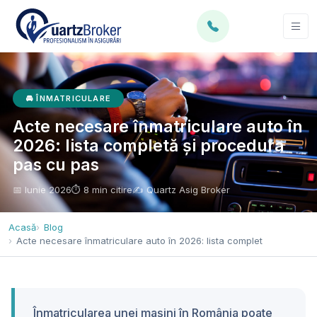
🚘 ÎNMATRICULARE
Acte necesare înmatriculare auto în
2026: lista completă și procedura
pas cu pas
📅 Iunie 2026
⏱ 8 min citire
✍ Quartz Asig Broker
Acasă
Blog
Acte necesare înmatriculare auto în 2026: lista complet
Înmatricularea unei mașini în România poate